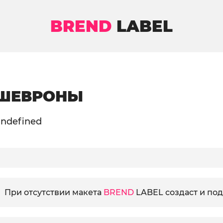
BREND
LABEL
ШЕВРОНЫ
ndefined
При отсутствии макета
BREND
LABEL создаcт и под